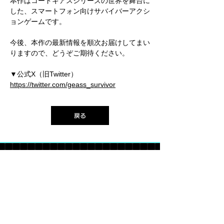
本作はコードギアスシリーズの世界を舞台に
した、スマートフォン向けサバイバーアクシ
ョンゲームです。
今後、本作の最新情報を順次お届けしてまい
りますので、どうぞご期待ください。
▼公式X（旧Twitter）
https://twitter.com/geass_survivor
戻る
タイトル：コードギアス ナイトメア・サバイバー
ジャンル：サバイバーアクション
価格：基本プレイ無料（一部アイテム課金）
※AppleとAppleロゴは、米国およびその他の国で登録された
Apple Inc.の商標です。
※Google Play は Google LLC の商標です。